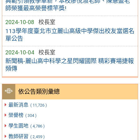
典範引領教學革新，本校廖悅淑老師、陳慧盈老
師榮獲最高榮譽標竿獎!
2024-10-08
校長室
113學年度臺北市立麗山高級中學傑出校友當選名
單公告
2024-10-04
校長室
新聞稿-麗山高中科學之星閃耀國際 精彩賽場捷報
頻傳
依公告類別彙總
最新消息
( 11,726 )
榮譽榜
( 304 )
學生園地
( 4,786 )
教師研習
( 2,459 )