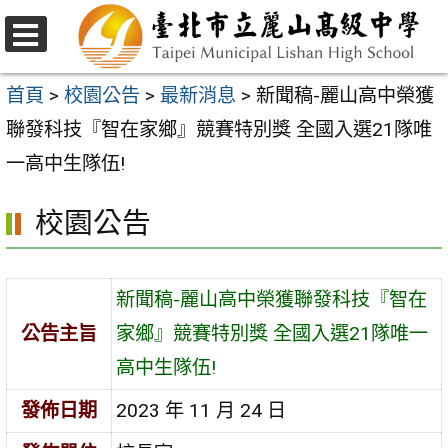
跳
至
選
主
單
首頁
>
校園公告
>
最新消息
>
新聞稿-麗山高中榮獲
要
聯發科技『智在家鄉』競賽特別獎 全國入選21隊唯
內
一高中生隊伍!
容
校園公告
區
新聞稿-麗山高中榮獲聯發科技『智在
公告主旨
家鄉』競賽特別獎 全國入選21隊唯一
高中生隊伍!
發佈日期
2023 年 11 月 24 日