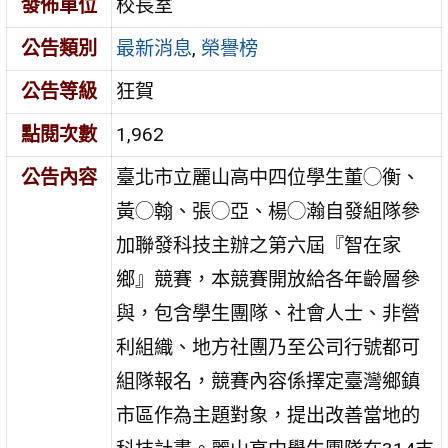
發佈單位
校長室
公告類別
最新消息
,
榮譽榜
公告等級
狂賀
點閱次數
1,962
公告內容
臺北市立麗山高中四位學生董◯衡、
黃◯翰、張◯亞、楊◯瀚自發組隊參
加聯發科技主辦之第六屆『智在家
鄉』競賽，本競賽開放給各年齡層參
與，包含學生團隊、社會人士、非營
利組織、地方社團乃至公司行號都可
組隊報名，競賽內容係擇定臺灣鄉鎮
市區作為主題對象，提出改善當地的