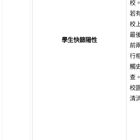
校
若
校
最
學生快篩陽性
前
行
觸
查
校
清