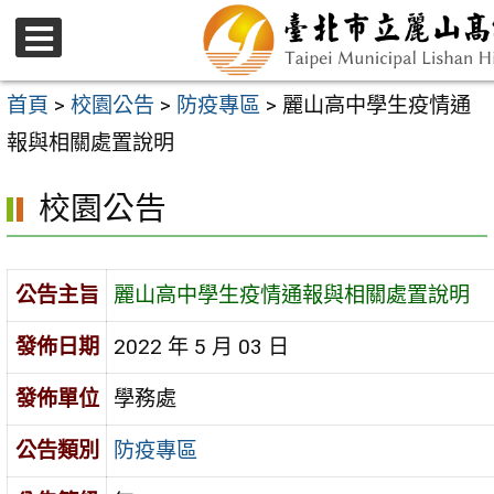
跳
至
選
主
單
首頁
>
校園公告
>
防疫專區
>
麗山高中學生疫情通
要
報與相關處置說明
內
校園公告
容
區
公告主旨
麗山高中學生疫情通報與相關處置說明
發佈日期
2022 年 5 月 03 日
發佈單位
學務處
公告類別
防疫專區