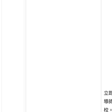
立
導
校