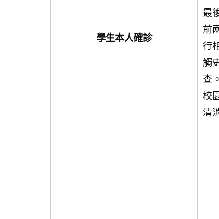
最
前
學生本人確診
行
觸
查
校
清