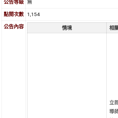
公告等級
無
點閱次數
1,154
公告內容
情境
相
立
導