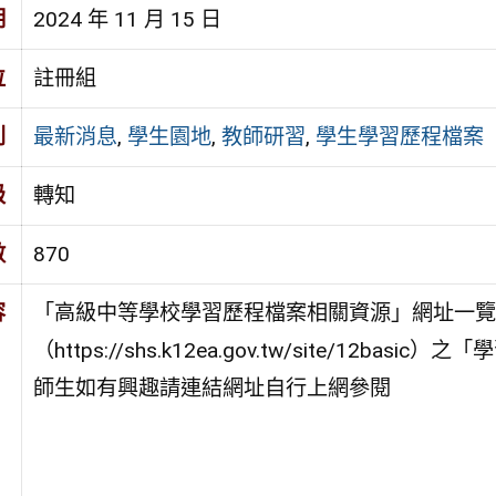
期
2024 年 11 月 15 日
位
註冊組
別
最新消息
,
學生園地
,
教師研習
,
學生學習歷程檔案
級
轉知
數
870
容
「高級中等學校學習歷程檔案相關資源」網址一覽
（https://shs.k12ea.gov.tw/site/12b
師生如有興趣請連結網址自行上網參閱