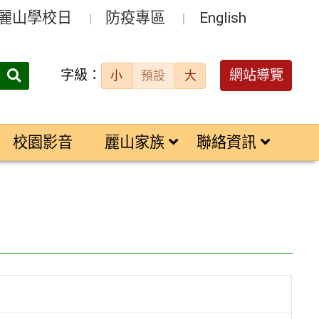
麗山學校日
防疫專區
English
字級：
送出
網站導覽
小
預設
大
搜
尋：
校園影音
麗山家族
聯絡資訊