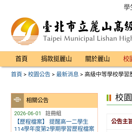
跳
學
至
主
要
內
容
首頁
捐款挺麗山
關於麗山
校
區
首頁
>
校園公告
>
最新消息
>
高級中等學校學習
校
相關公告
2026-06-01
註冊組
公告主
【歷程檔案】 提醒高一二學生
114學年度第2學期學習歷程檔案