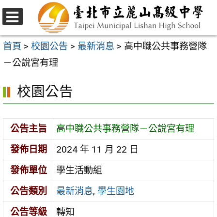
跳
至
選
主
單
首頁
>
校園公告
>
最新消息
>
高中職公共事務營隊
要
－公說宮有理
內
校園公告
容
區
公告主旨
高中職公共事務營隊－公說宮有理
發佈日期
2024 年 11 月 22 日
發佈單位
學生活動組
公告類別
最新消息
,
學生園地
公告等級
轉知