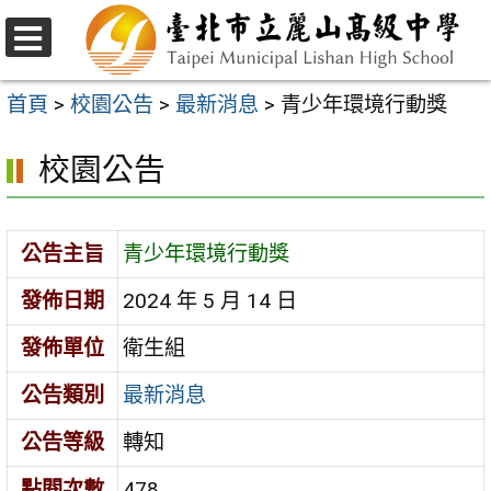
跳
至
選
主
單
首頁
>
校園公告
>
最新消息
>
青少年環境行動獎
要
校園公告
內
容
區
公告主旨
青少年環境行動獎
發佈日期
2024 年 5 月 14 日
發佈單位
衛生組
公告類別
最新消息
公告等級
轉知
點閱次數
478