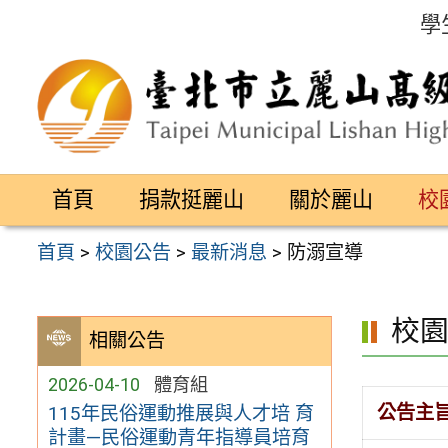
跳
學
至
主
要
內
容
首頁
捐款挺麗山
關於麗山
校
區
首頁
>
校園公告
>
最新消息
>
防溺宣導
校
相關公告
2026-04-10
體育組
公告主
115年民俗運動推展與人才培 育
計畫—民俗運動青年指導員培育