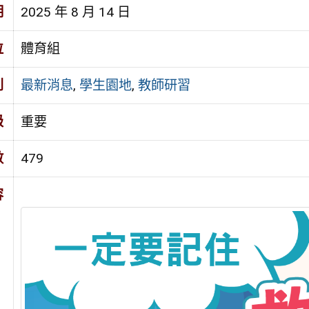
期
2025 年 8 月 14 日
位
體育組
別
最新消息
,
學生園地
,
教師研習
級
重要
數
479
容