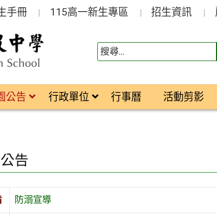
生手冊
115高一新生專區
招生資訊
園公告
行政單位
行事曆
活動剪影
園公告
旨
防溺宣導