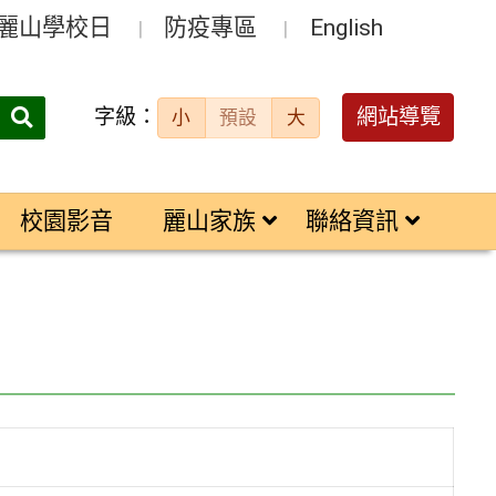
麗山學校日
防疫專區
English
字級：
送出
網站導覽
小
預設
大
搜
尋：
校園影音
麗山家族
聯絡資訊