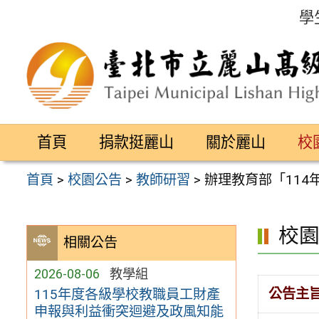
跳
學
至
主
要
內
容
首頁
捐款挺麗山
關於麗山
校
區
首頁
>
校園公告
>
教師研習
>
辦理教育部「11
校
相關公告
2026-08-06
教學組
公告主
115年度各級學校教職員工財產
申報與利益衝突迴避及政風知能