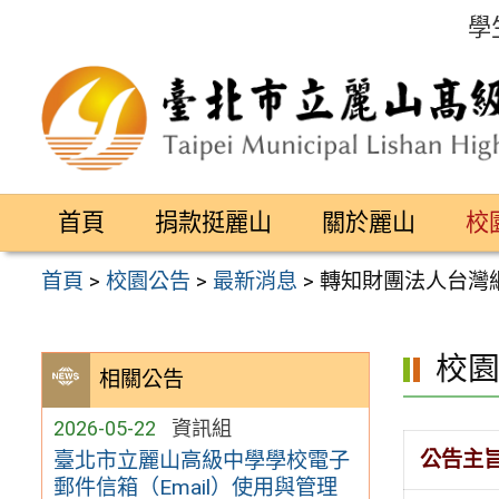
跳
學
至
主
要
內
容
首頁
捐款挺麗山
關於麗山
校
區
首頁
>
校園公告
>
最新消息
>
轉知財團法人台灣網路資
校
相關公告
2026-05-22
資訊組
公告主
臺北市立麗山高級中學學校電子
郵件信箱（Email）使用與管理