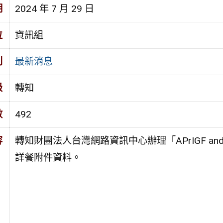
期
2024 年 7 月 29 日
位
資訊組
別
最新消息
級
轉知
數
492
容
轉知財團法人台灣網路資訊中心辦理「APrIGF and TWI
詳餐附件資料。