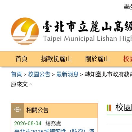
跳
學
至
主
要
內
容
首頁
捐款挺麗山
關於麗山
校
區
首頁
>
校園公告
>
最新消息
>
轉知臺北市政府教
原來文。
校
相關公告
2026-08-04
總務處
臺北市2026城鎮韌性（防空）演