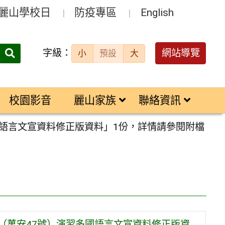
麗山學校日
防疫專區
English
字級：
送出
網站導覽
小
預設
大
搜
尋：
校園影音
麗山家族
聯絡資訊
國語言文宣資料修正版資料」1份，詳情請參閱附檔
（萬安47號）演習多國語言文宣資料修正版資