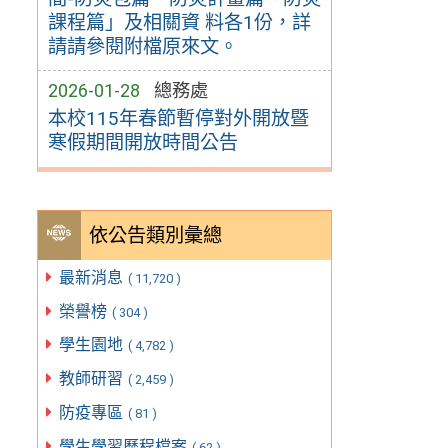
課程篇」及相關資 料各1份，詳
請請參閱附檔原來文。
2026-01-28
總務處
本校115年春節暫停對外開放暨
寒假期間開放時間公告
依公告類別彙總
最新消息
( 11,720 )
榮譽榜
( 304 )
學生園地
( 4,782 )
教師研習
( 2,459 )
防疫專區
( 81 )
學生學習歷程檔案
( 62 )