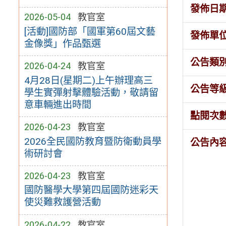
發佈日
2026-05-04
教官室
[活動]國防部「國軍第60屆文藝
發佈單
金像獎」作品甄選
公告類
2026-04-24
教官室
4月28日(星期二)上午辦理高三
公告等
學生實彈射擊體驗活動，敬請留
意車輛進出時間
點閱次
2026-04-23
教官室
2026全民國防教育暨防衛動員學
公告內
術研討會
2026-04-23
教官室
國防醫學大學第四屆國防迷彩天
使災難救護營活動
2026-04-22
教官室