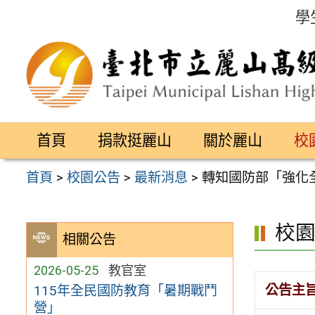
跳
學
至
主
要
內
容
首頁
捐款挺麗山
關於麗山
校
區
首頁
>
校園公告
>
最新消息
>
轉知國防部「強化
校
相關公告
2026-05-25
教官室
公告主
115年全民國防教育「暑期戰鬥
營」