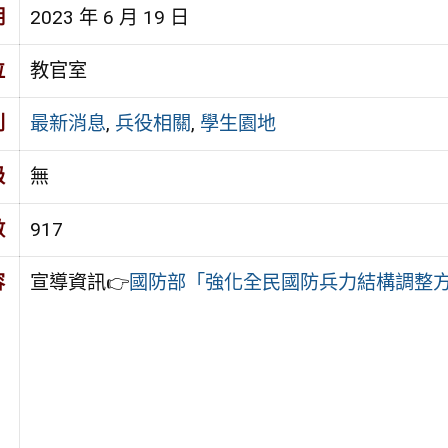
期
2023 年 6 月 19 日
位
教官室
別
最新消息
,
兵役相關
,
學生園地
級
無
數
917
容
宣導資訊👉
國防部「強化全民國防兵力結構調整