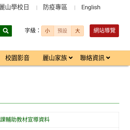
麗山學校日
防疫專區
English
字級：
送出
網站導覽
小
預設
大
搜
尋：
校園影音
麗山家族
聯絡資訊
課輔助教材宣導資料