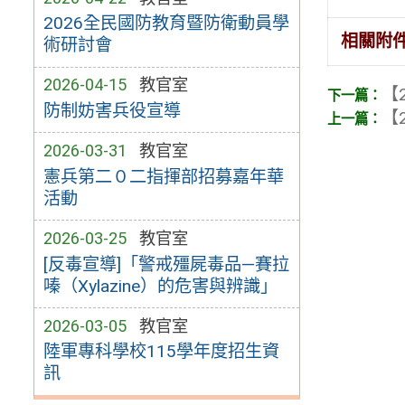
2026全民國防教育暨防衛動員學
相關附
術研討會
2026-04-15
教官室
【2
防制妨害兵役宣導
【2
2026-03-31
教官室
憲兵第二０二指揮部招募嘉年華
活動
2026-03-25
教官室
[反毒宣導]「警戒殭屍毒品—賽拉
嗪（Xylazine）的危害與辨識」
2026-03-05
教官室
陸軍專科學校115學年度招生資
訊