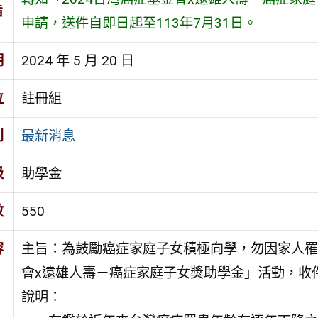
旨
申請，送件自即日起至113年7月31日。
期
2024 年 5 月 20 日
位
註冊組
別
最新消息
級
助學金
數
550
容
主旨：為鼓勵癌症家庭子女積極向學，勿因家人罹
會x遠雄人壽－癌症家庭子女獎助學金」活動，收件
說明：