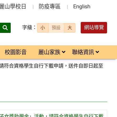
麗山學校日
防疫專區
English
字級：
送出
網站導覽
小
預設
大
搜
尋：
校園影音
麗山家族
聯絡資訊
，請符合資格學生自行下載申請，送件自即日起至
庭子女獎助學金」活動，請符合資格學生自行下載