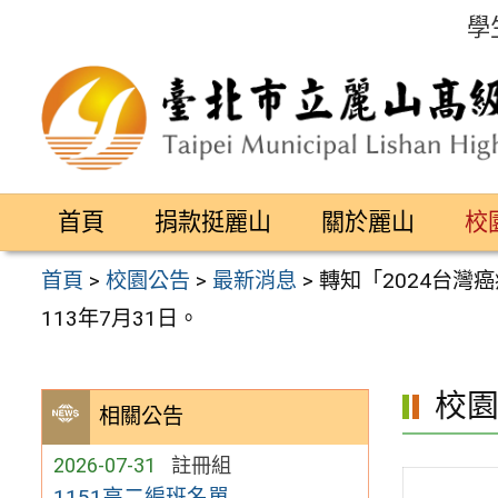
跳
學
至
主
要
內
容
首頁
捐款挺麗山
關於麗山
校
區
首頁
>
校園公告
>
最新消息
>
轉知「2024台
113年7月31日。
校
相關公告
2026-07-31
註冊組
1151高二編班名單