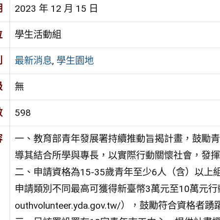
期
2023 年 12 月 15 日
位
學生活動組
別
最新消息
,
學生園地
級
無
數
598
容
一、教育部青年發展署持續推動旨揭計畫，鼓勵青
導其結合所學與專長，以實際行動關懷社會，發揮
二、申請資格為15-35歲青年至少6人（含）以
申請類別不同最高可獲得新臺幣3萬元至10萬元行動金
outhvolunteer.yda.gov.tw/），鼓勵符合