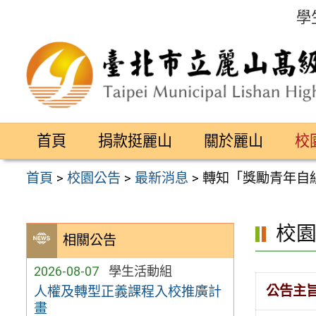
跳
學
至
主
要
內
容
首頁
捐款挺麗山
關於麗山
校
區
首頁
>
校園公告
>
最新消息
>
轉知「獎勵青年自
校
相關公告
2026-08-07
學生活動組
公告主
人權及轉型正義課程入校推廣計
畫