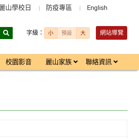
麗山學校日
防疫專區
English
字級：
送出
網站導覽
小
預設
大
搜
尋：
校園影音
麗山家族
聯絡資訊