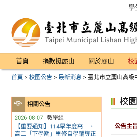
跳
學
至
主
要
內
容
首頁
捐款挺麗山
關於麗山
校
區
首頁
>
校園公告
>
最新消息
>
臺北市立麗山高級
校
相關公告
2026-08-07
教學組
公告主
【重要通知】114學年度高一、
高二「下學期」重修自學輔導正