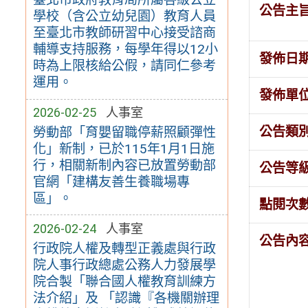
公告主
學校（含公立幼兒園）教育人員
至臺北市教師研習中心接受諮商
輔導支持服務，每學年得以12小
發佈日
時為上限核給公假，請同仁參考
運用。
發佈單
2026-02-25
人事室
公告類
勞動部「育嬰留職停薪照顧彈性
化」新制，已於115年1月1日施
行，相關新制內容已放置勞動部
公告等
官網「建構友善生養職場專
區」。
點閱次
2026-02-24
人事室
公告內
行政院人權及轉型正義處與行政
院人事行政總處公務人力發展學
院合製「聯合國人權教育訓練方
法介紹」及 「認識『各機關辦理