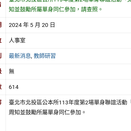
旨
知並鼓勵所屬單身同仁參加，請查照。
期
2024 年 5 月 20 日
位
人事室
別
最新消息
,
教師研習
級
無
數
614
容
臺北市北投區公本所113年度第2場單身聯誼活動
周知並鼓勵所屬單身同仁參加。