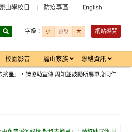
麗山學校日
防疫專區
English
字級：
送出
網站導覽
小
預設
大
搜
尋：
校園影音
麗山家族
聯絡資訊
步去摘星」，請協助宣傳 周知並鼓勵所屬單身同仁
北投舊雙溪河秘境 散步去摘星」，請協助宣傳 周