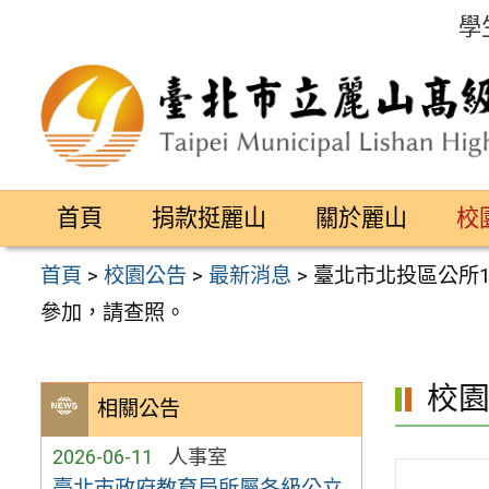
跳
學
至
主
要
內
容
首頁
捐款挺麗山
關於麗山
校
區
首頁
>
校園公告
>
最新消息
>
臺北市北投區公所
參加，請查照。
校
相關公告
2026-06-11
人事室
臺北市政府教育局所屬各級公立