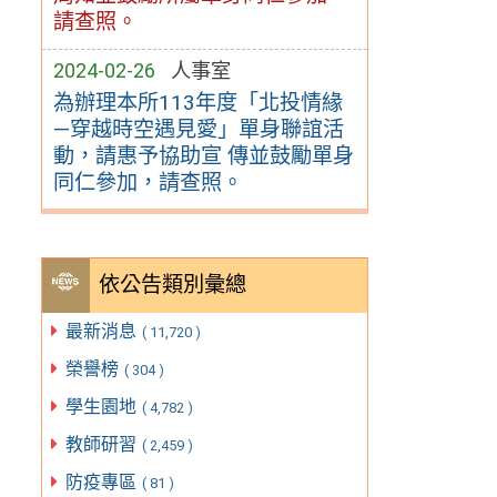
請查照。
2024-02-26
人事室
為辦理本所113年度「北投情緣
—穿越時空遇見愛」單身聯誼活
動，請惠予協助宣 傳並鼓勵單身
同仁參加，請查照。
依公告類別彙總
最新消息
( 11,720 )
榮譽榜
( 304 )
學生園地
( 4,782 )
教師研習
( 2,459 )
防疫專區
( 81 )