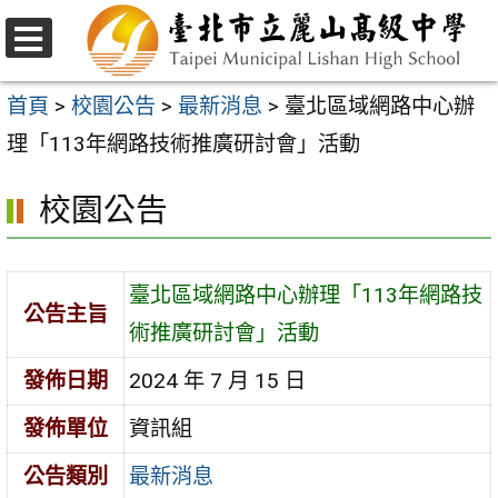
跳
至
選
主
單
首頁
>
校園公告
>
最新消息
>
臺北區域網路中心辦
要
理「113年網路技術推廣研討會」活動
內
校園公告
容
區
臺北區域網路中心辦理「113年網路技
公告主旨
術推廣研討會」活動
發佈日期
2024 年 7 月 15 日
發佈單位
資訊組
公告類別
最新消息