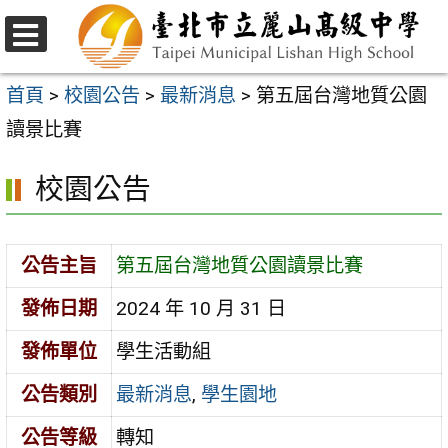
跳
至
選
主
單
首頁
>
校園公告
>
最新消息
>
第五屆台灣地質公園
要
讀景比賽
內
校園公告
容
區
公告主旨
第五屆台灣地質公園讀景比賽
發佈日期
2024 年 10 月 31 日
發佈單位
學生活動組
公告類別
最新消息
,
學生園地
公告等級
轉知