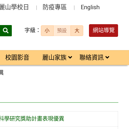
麗山學校日
防疫專區
English
字級：
送出
網站導覽
小
預設
大
搜
尋：
校園影音
麗山家族
聯絡資訊
異
生科學研究獎助計畫表現優異