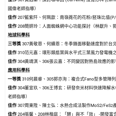
國偉老師指導）
佳作
207藍紫阡、何珮歆：南嶺蕘花的花粉/胚珠比值(
佳作
208簡妍玲：人面蜘蛛網中心功能探討（林獻升、
地球科學科
三等獎
307黃敬恩、何續恩：冬季鋒面移動速度對於台
佳作
310范元嘉：環形類扇葉與水平式三葉風力發電機
佳作
304黃靖淇、306張云嘉：不同變因對熱島效應的
應用科學科
一等獎
310何晨睿、305郭亦洵：複合式Fano型多
佳作
304董宣玖、306王博玄：研發奈米材料快速降
老師指導）
佳作
307周東陞、陳士弘：水熱合成法製作MoS
2
/FeS
2
佳作
204張馨、208林楷庭：「酵」與不「效」 -開