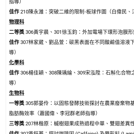
指導）
佳作
210陳永濰：突破二維的限制-板球作圖（白偉民
物理科
二等獎
306黃宇晨、301徐玉鈞：外加電場下環形泡膜
佳作
307林家葳、劉品萱：碳黑表面在不同酸鹼值溶液
導）
化學科
佳作
306楊佳穎、308陳瑀綸、309宋泓陞：石斛化
導）
生物科
一等獎
305郭晏伶：以固態發酵技術探討在農業廢棄物基
脂肪酶效率（蕭國偉、李冠群老師指導）
三等獎
207林楷原：槭樹翅果成熟過程中單、雙翅差異
佳作
307黃鈺蓁：探討咖啡因 (Caffeine) 及脣形科 (