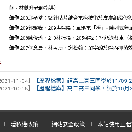
華、林獻升老師指導）
佳作
203邱碩望：微針貼片結合電療技術於皮膚組織修
佳作
209郭耀嶸、209洪熙陽：風驅電「極」- 陣列
佳作
208陳俊瑜、210林振揚、205鄭禕：智能送餐車
佳作
207何念晨、林昱辰、謝松翰：單寧酸於體內抑菌
件
021-11-04】
【歷程檔案】請高二高三同學於11/09 2
021-10-08】
【歷程檔案】高二高三同學，請於10月3
隱私權政策
網站安全政策
本站使用正體