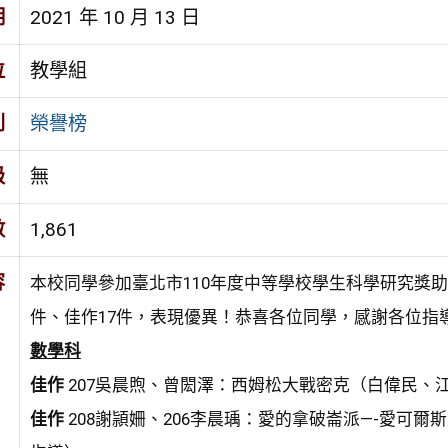
期
2021 年 10 月 13 日
位
教學組
別
榮譽榜
級
無
數
1,861
容
本校同學參加臺北市110年度中等學校學生科學研究獎助
件、佳作17件，表現優異！恭喜各位同學，感謝各位指
數學科
佳作
207吳晨煦、曾閎澤：西姆松大戰密克（白偉民、
佳作
208謝頴姍、206李晨瑀：愛的拿破崙派—-愛可