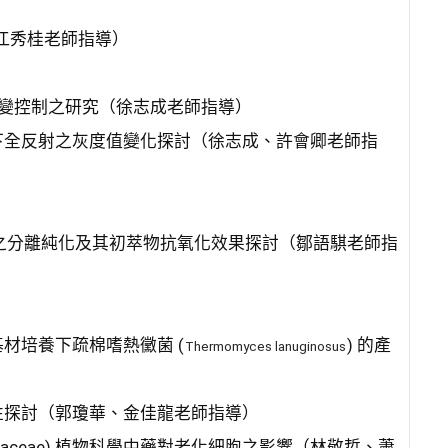
、江秀桂老師指導）
形變控制之研究（徐志成老師指導）
下全反射之灰度值變化探討（徐志成、許會卿老師指
合物之分離純化及其初萃物抗氧化效果探討（鄒語騏老師指
材培養下疏棉嗜熱黴菌 (
) 的產
Thermomyces lanuginosus
性探討（郭瓊華、金佳龍老師指導）
Lamiaceae) 植物科學中藥對老化細胞之影響（林敬哲、蕭