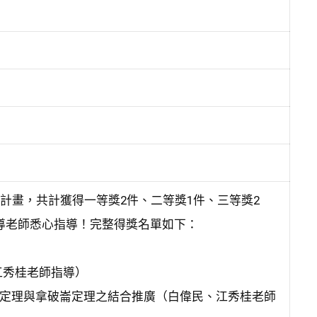
計畫，共計獲得一等獎2件、二等獎1件、三等獎2
導老師悉心指導！完整得獎名單如下：
江秀桂老師指導）
爾斯定理與拿破崙定理之結合推廣（白偉民、江秀桂老師