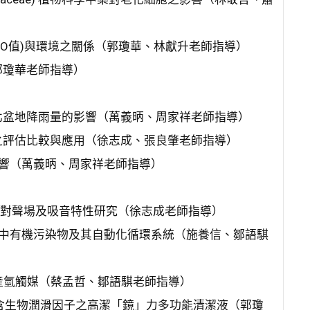
P/O值)與環境之關係（郭瓊華、林獻升老師指導）
郭瓊華老師指導）
北盆地降雨量的影響（萬義昞、周家祥老師指導）
之評估比較與應用（徐志成、張良肇老師指導）
影響（萬義昞、周家祥老師指導）
管陣列對聲場及吸音特性研究（徐志成老師指導）
解水中有機污染物及其自動化循環系統（施養信、鄒語騏
產氫觸媒（蔡孟哲、鄒語騏老師指導）
發富含生物潤滑因子之高潔「鏡」力多功能清潔液（郭瓊