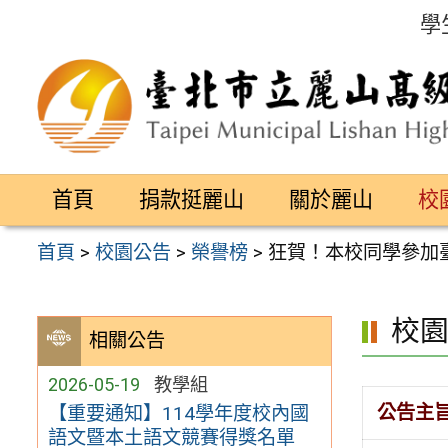
跳
學
至
主
要
內
容
首頁
捐款挺麗山
關於麗山
校
區
首頁
>
校園公告
>
榮譽榜
>
狂賀！本校同學參加
校
相關公告
2026-05-19
教學組
公告主
【重要通知】114學年度校內國
語文暨本土語文競賽得獎名單