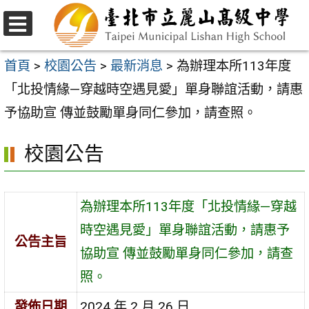
跳
至
選
主
單
首頁
>
校園公告
>
最新消息
>
為辦理本所113年度
要
「北投情緣—穿越時空遇見愛」單身聯誼活動，請惠
內
予協助宣 傳並鼓勵單身同仁參加，請查照。
容
校園公告
區
為辦理本所113年度「北投情緣—穿越
時空遇見愛」單身聯誼活動，請惠予
公告主旨
協助宣 傳並鼓勵單身同仁參加，請查
照。
發佈日期
2024 年 2 月 26 日