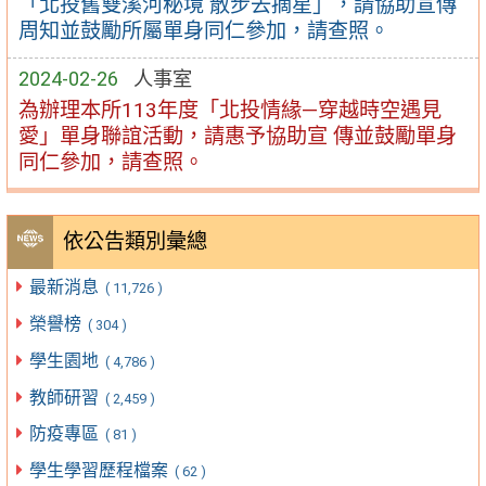
「北投舊雙溪河秘境 散步去摘星」，請協助宣傳
周知並鼓勵所屬單身同仁參加，請查照。
2024-02-26
人事室
為辦理本所113年度「北投情緣—穿越時空遇見
愛」單身聯誼活動，請惠予協助宣 傳並鼓勵單身
同仁參加，請查照。
依公告類別彙總
最新消息
( 11,726 )
榮譽榜
( 304 )
學生園地
( 4,786 )
教師研習
( 2,459 )
防疫專區
( 81 )
學生學習歷程檔案
( 62 )