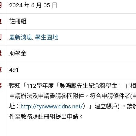
期
2024 年 6 月 05 日
位
註冊組
別
最新消息
,
學生園地
級
助學金
數
491
容
轉知「112學年度「吳鴻麟先生紀念獎學金」 」
申請辦法及申請書請參閱附件，符合申請條件者(
址：
http://tycwww.ddns.net/
）」建立帳戶) ，請
件至教務處註冊組提出申請。