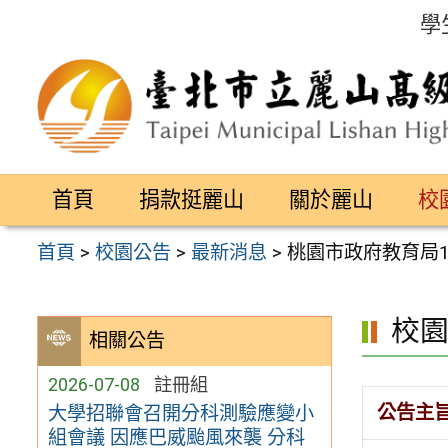
跳
學
至
主
要
內
容
首頁
捐款挺麗山
關於麗山
校
區
首頁
>
校園公告
>
最新消息
>
桃園市政府教育局
校
相關公告
2026-07-08
註冊組
公告主
大學招聯會召開分科測驗應變小
組會議 因應巴威颱風來襲 分科