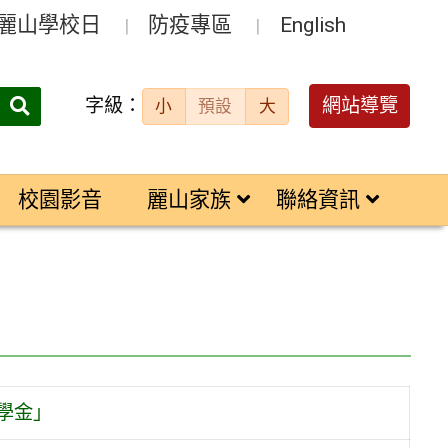
麗山學校日
防疫專區
English
字級：
送出
網站導覽
小
預設
大
搜
尋：
校園影音
麗山家族
聯絡資訊
學金」