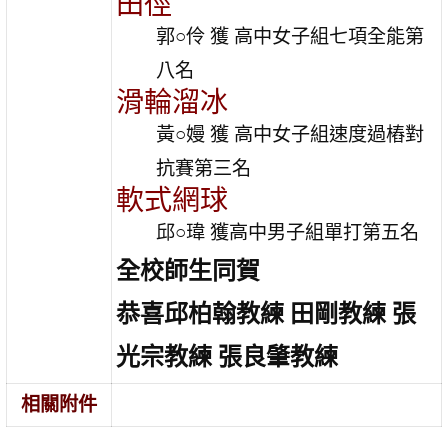
田徑
郭○伶 獲 高中女子組七項全能第
八名
滑輪溜冰
黃○嫚 獲 高中女子組速度過樁對
抗賽第三名
軟式網球
邱○瑋 獲高中男子組單打第五名
全校師生同賀
恭喜邱柏翰教練 田剛教練 張
光宗教練 張良肇教練
相關附件