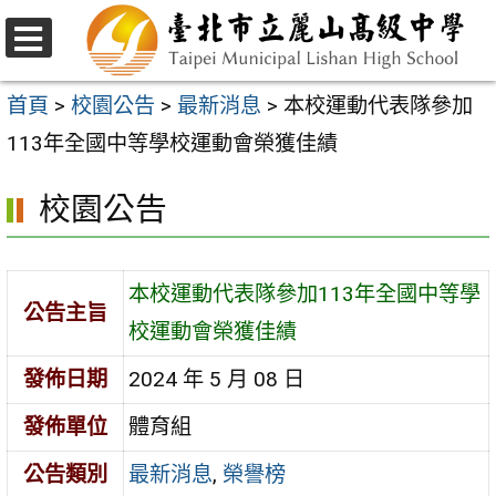
跳
至
選
主
單
首頁
>
校園公告
>
最新消息
>
本校運動代表隊參加
要
113年全國中等學校運動會榮獲佳績
內
校園公告
容
區
本校運動代表隊參加113年全國中等學
公告主旨
校運動會榮獲佳績
發佈日期
2024 年 5 月 08 日
發佈單位
體育組
公告類別
最新消息
,
榮譽榜