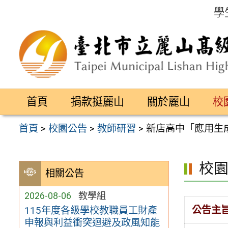
跳
學
至
主
要
內
容
首頁
捐款挺麗山
關於麗山
校
區
首頁
>
校園公告
>
教師研習
>
新店高中「應用生
校
相關公告
2026-08-06
教學組
公告主
115年度各級學校教職員工財產
申報與利益衝突迴避及政風知能