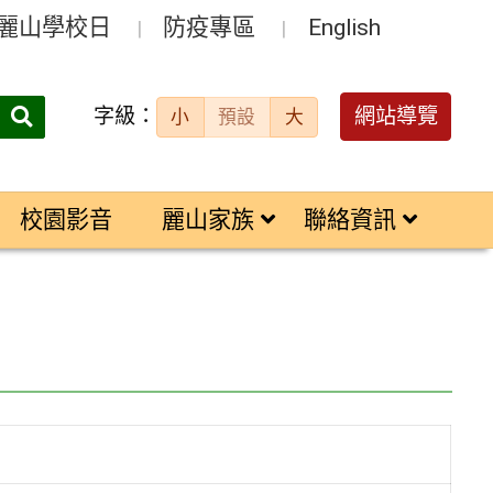
麗山學校日
防疫專區
English
字級：
送出
網站導覽
小
預設
大
搜
尋：
校園影音
麗山家族
聯絡資訊