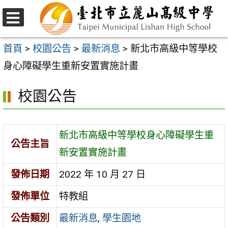
跳
至
選
主
單
首頁
>
校園公告
>
最新消息
>
新北市高級中等學校
要
身心障礙學生重新安置實施計畫
內
校園公告
容
區
新北市高級中等學校身心障礙學生重
公告主旨
新安置實施計畫
發佈日期
2022 年 10 月 27 日
發佈單位
特教組
公告類別
最新消息
,
學生園地