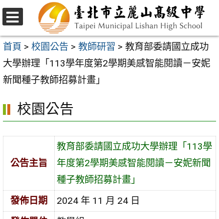
跳
至
選
主
單
首頁
>
校園公告
>
教師研習
>
教育部委請國立成功
要
大學辦理「113學年度第2學期美感智能閱讀－安妮
內
新聞種子教師招募計畫」
容
校園公告
區
教育部委請國立成功大學辦理「113學
公告主旨
年度第2學期美感智能閱讀－安妮新聞
種子教師招募計畫」
發佈日期
2024 年 11 月 24 日