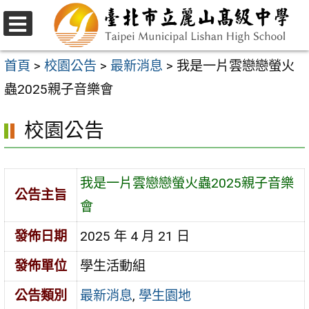
跳
至
選
主
單
首頁
>
校園公告
>
最新消息
>
我是一片雲戀戀螢火
要
蟲2025親子音樂會
內
校園公告
容
區
我是一片雲戀戀螢火蟲2025親子音樂
公告主旨
會
發佈日期
2025 年 4 月 21 日
發佈單位
學生活動組
公告類別
最新消息
,
學生園地