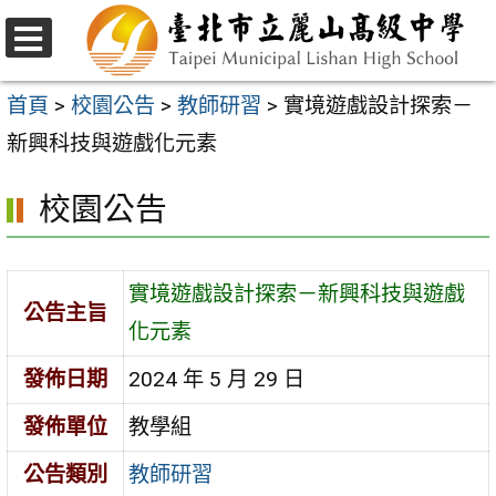
跳
至
選
主
單
首頁
>
校園公告
>
教師研習
>
實境遊戲設計探索－
要
新興科技與遊戲化元素
內
校園公告
容
區
實境遊戲設計探索－新興科技與遊戲
公告主旨
化元素
發佈日期
2024 年 5 月 29 日
發佈單位
教學組
公告類別
教師研習