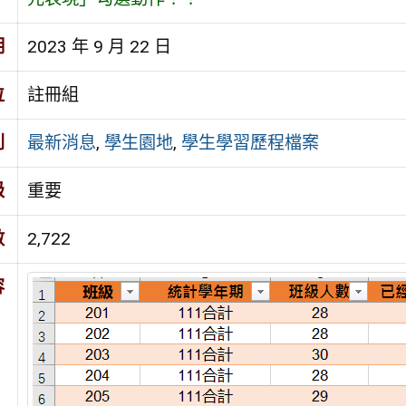
期
2023 年 9 月 22 日
位
註冊組
別
最新消息
,
學生園地
,
學生學習歷程檔案
級
重要
數
2,722
容