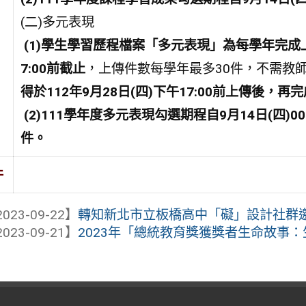
(二)多元表現
(1)學生學習歷程檔案「多元表現」為每學年完成
7:00
前截止
，上傳件數每學年最多30件，不需教
得於
112
年9
月28
日(四
)
下午17:00
前上傳後，再完
(2)111
學年度多元表現勾選期程自9
月14
日(四
)00
件。
件
023-09-22】
轉知新北市立板橋高中「礙」設計社群邀請
023-09-21】
2023年「總統教育獎獲獎者生命故事