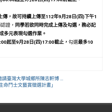
上傳，故可持續上傳至112
年9
月28
日(
四)
下午1
師認證，
同學若欲同時完成上傳及勾選，務必記
成多元表現勾選作業。
:00
起至9
月28
日(
四)17:00
截止，
勾選
最多10
臺灣大學城鄉所陳志軒博 ...
：生命鬥士文藝賞徵選計畫」