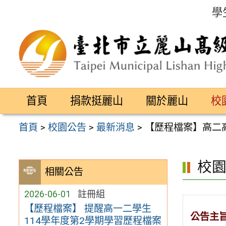
跳
學
至
主
要
內
容
首頁
捐款挺麗山
關於麗山
校
區
首頁
>
校園公告
>
最新消息
>
【歷程檔案】高二高
校
相關公告
2026-06-01
註冊組
【歷程檔案】 提醒高一二學生
公告主
114學年度第2學期學習歷程檔案