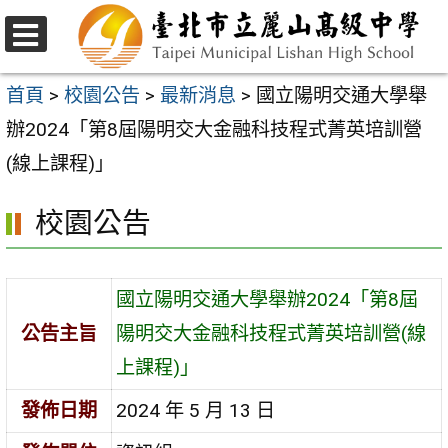
跳
至
選
主
單
首頁
>
校園公告
>
最新消息
>
國立陽明交通大學舉
要
辦2024「第8屆陽明交大金融科技程式菁英培訓營
內
(線上課程)」
容
校園公告
區
國立陽明交通大學舉辦2024「第8屆
公告主旨
陽明交大金融科技程式菁英培訓營(線
上課程)」
發佈日期
2024 年 5 月 13 日