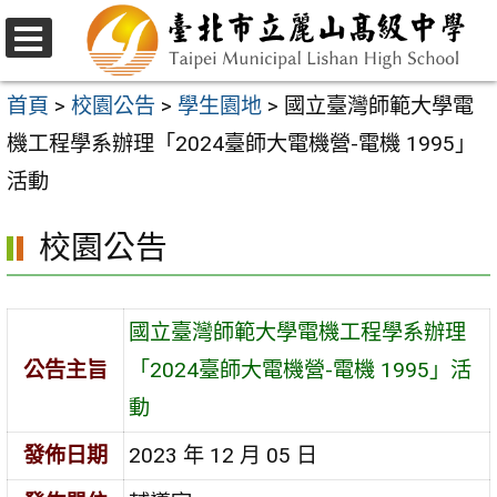
跳
至
選
主
單
首頁
>
校園公告
>
學生園地
>
國立臺灣師範大學電
要
機工程學系辦理「2024臺師大電機營-電機 1995」
內
活動
容
校園公告
區
國立臺灣師範大學電機工程學系辦理
公告主旨
「2024臺師大電機營-電機 1995」活
動
發佈日期
2023 年 12 月 05 日