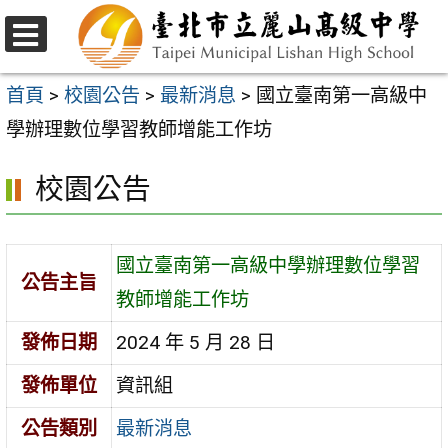
跳
至
選
主
單
首頁
>
校園公告
>
最新消息
>
國立臺南第一高級中
要
學辦理數位學習教師增能工作坊
內
校園公告
容
區
國立臺南第一高級中學辦理數位學習
公告主旨
教師增能工作坊
發佈日期
2024 年 5 月 28 日
發佈單位
資訊組
公告類別
最新消息