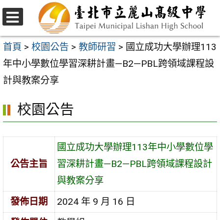
跳
至
選
主
單
首頁
>
校園公告
>
教師研習
>
國立成功大學辦理113
要
年中小學數位學習深耕計畫—B2—PBL跨領域課程設
內
計與教案分享
容
校園公告
區
國立成功大學辦理113年中小學數位學
公告主旨
習深耕計畫—B2—PBL跨領域課程設計
與教案分享
發佈日期
2024 年 9 月 16 日