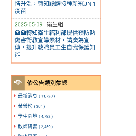
情升溫，轉知踴躍接種新冠JN.1
疫苗
2025-05-09
衛生組
🏥🏥轉知衛生福利部提供預防熱
傷害衛教宣導素材，請廣為宣
傳，提升教職員工生自我保護知
能
依公告類別彙總
最新消息
( 11,720 )
榮譽榜
( 304 )
學生園地
( 4,782 )
教師研習
( 2,459 )