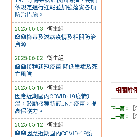
19）等傳染病於校園傳播，持續
依規定進行通報並加強落實各項
防治措施。
2025-06-03
衛生組
🏥🏥梅毒及淋病疫情及相關防治
資源
2025-06-02
衛生組
🏥🏥接種新冠疫苗 降低重症及死
亡風險！
2025-05-16
衛生組
相關附
因應近期國內COVID-19疫情升
溫，鼓勵接種新冠JN.1疫苗，提
【2
高保護力。
【2
2025-05-12
衛生組
🏥🏥因應近期國內COVID-19疫