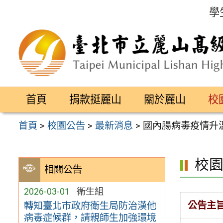
跳
學
至
主
要
內
容
首頁
捐款挺麗山
關於麗山
校
區
首頁
>
校園公告
>
最新消息
>
國內腸病毒疫情升
校
相關公告
2026-03-01
衛生組
公告主
轉知臺北市政府衛生局防治漢他
病毒症候群，請親師生加強環境