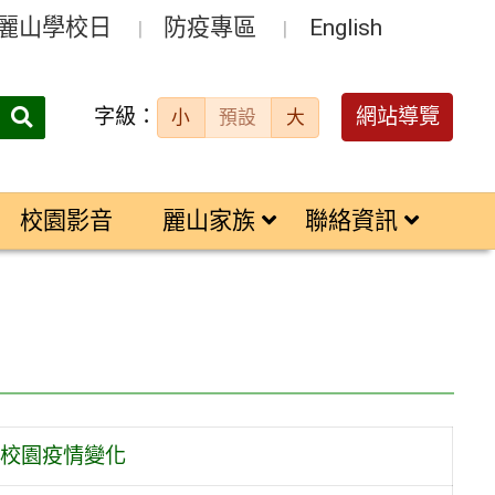
麗山學校日
防疫專區
English
字級：
送出
網站導覽
小
預設
大
搜
尋：
校園影音
麗山家族
聯絡資訊
校園疫情變化