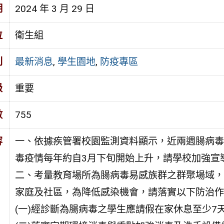
期
2024 年 3 月 29 日
位
衛生組
別
最新消息
,
學生園地
,
防疫專區
級
重要
數
755
容
一、依據疾管署校園監測資料顯示，近兩週腸病毒
毒疫情每年約自3月下旬開始上升，請學校加強宣
二、考量教育場所為腸病毒易感族群之群聚場域，
家庭及社區，為降低感染機會，請落實以下防治作
(一)經診斷為腸病毒之學生應請假在家休息至少7