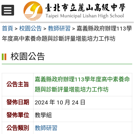
跳
至
選
主
單
首頁
>
校園公告
>
教師研習
>
嘉義縣政府辦理113學
要
年度高中素養命題與診斷評量增能培力工作坊
內
校園公告
容
區
嘉義縣政府辦理113學年度高中素養命
公告主旨
題與診斷評量增能培力工作坊
發佈日期
2024 年 10 月 24 日
發佈單位
教學組
公告類別
教師研習