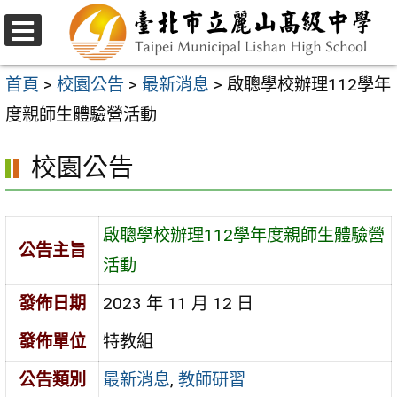
跳
至
選
主
單
首頁
>
校園公告
>
最新消息
>
啟聰學校辦理112學年
要
度親師生體驗營活動
內
校園公告
容
區
啟聰學校辦理112學年度親師生體驗營
公告主旨
活動
發佈日期
2023 年 11 月 12 日
發佈單位
特教組
公告類別
最新消息
,
教師研習