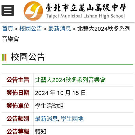
跳
至
選
主
單
首頁
>
校園公告
>
最新消息
>
北藝大2024秋冬系列
要
音樂會
內
校園公告
容
區
公告主旨
北藝大2024秋冬系列音樂會
發佈日期
2024 年 10 月 15 日
發佈單位
學生活動組
公告類別
最新消息
,
學生園地
公告等級
轉知