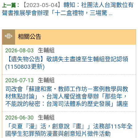
【2023-05-04】
轉知：社團法人台灣數位有
聲書推展學會辦理「十二盒禮物，三場驚 ...
相關公告
2026-08-03
生輔組
【遺失物公告】敬請失主盡速至生輔組登記認領
(1150803更新)
2026-07-13
生輔組
司改會「蘇建和案・教師工作坊－案例教學與教
材焦點討論」、台灣人權促進會舉辦「那些年，
不能說的秘密：台灣司法體系的歷史發展」講座
2026-06-30
生輔組
「炎夏『漫』活，創意說『畫』」法務部115年全
國學生犯罪預防漫畫與創意短片徵件活動