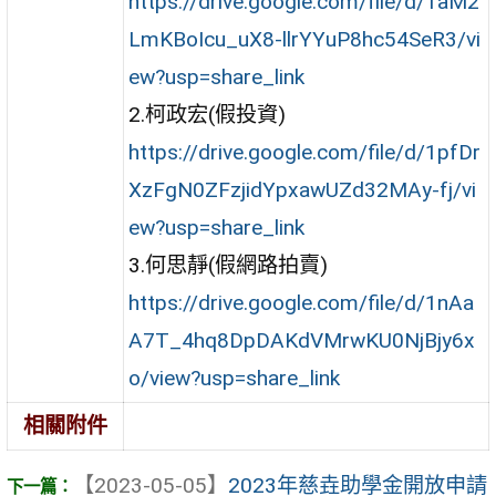
https://drive.google.com/file/d/1aM2
LmKBoIcu_uX8-llrYYuP8hc54SeR3/vi
ew?usp=share_link
2.柯政宏(假投資)
https://drive.google.com/file/d/1pfDr
XzFgN0ZFzjidYpxawUZd32MAy-fj/vi
ew?usp=share_link
3.何思靜(假網路拍賣)
https://drive.google.com/file/d/1nAa
A7T_4hq8DpDAKdVMrwKU0NjBjy6x
o/view?usp=share_link
相關附件
【2023-05-05】
2023年慈垚助學金開放申請