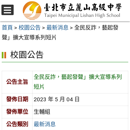
跳
至
選
主
單
首頁
>
校園公告
>
最新消息
>
全民反詐，藝起發
要
聲」擴大宣導系列短片
內
校園公告
容
區
全民反詐，藝起發聲」擴大宣導系列
公告主旨
短片
發佈日期
2023 年 5 月 04 日
發佈單位
生輔組
公告類別
最新消息