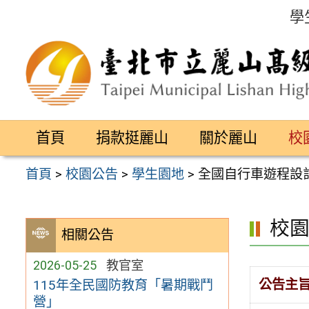
跳
學
至
主
要
內
容
首頁
捐款挺麗山
關於麗山
校
區
首頁
>
校園公告
>
學生園地
>
全國自行車遊程設
校
相關公告
2026-05-25
教官室
公告主
115年全民國防教育「暑期戰鬥
營」