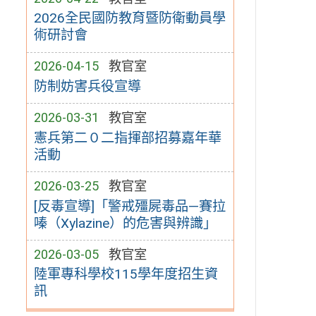
2026全民國防教育暨防衛動員學
術研討會
2026-04-15
教官室
防制妨害兵役宣導
2026-03-31
教官室
憲兵第二０二指揮部招募嘉年華
活動
2026-03-25
教官室
[反毒宣導]「警戒殭屍毒品—賽拉
嗪（Xylazine）的危害與辨識」
2026-03-05
教官室
陸軍專科學校115學年度招生資
訊