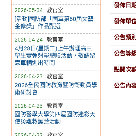
發佈日
2026-05-04
教官室
[活動]國防部「國軍第60屆文藝
發佈單
金像獎」作品甄選
公告類
2026-04-24
教官室
4月28日(星期二)上午辦理高三
公告等
學生實彈射擊體驗活動，敬請留
意車輛進出時間
點閱次
2026-04-23
教官室
2026全民國防教育暨防衛動員學
公告內
術研討會
2026-04-23
教官室
國防醫學大學第四屆國防迷彩天
使災難救護營活動
2026-04-22
教官室