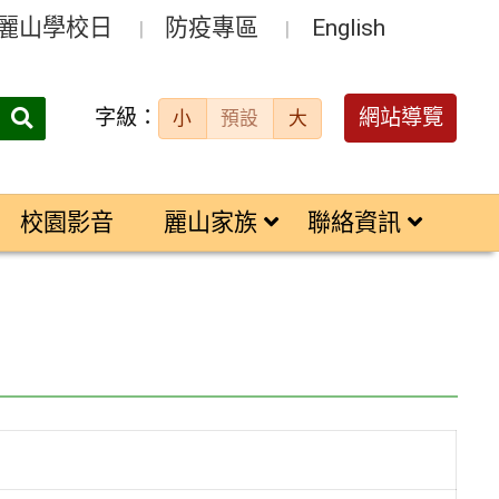
麗山學校日
防疫專區
English
字級：
送出
網站導覽
小
預設
大
搜
尋：
校園影音
麗山家族
聯絡資訊