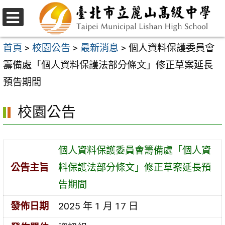
跳
至
選
主
單
首頁
>
校園公告
>
最新消息
>
個人資料保護委員會
要
籌備處「個人資料保護法部分條文」修正草案延長
內
預告期間
容
校園公告
區
個人資料保護委員會籌備處「個人資
公告主旨
料保護法部分條文」修正草案延長預
告期間
發佈日期
2025 年 1 月 17 日