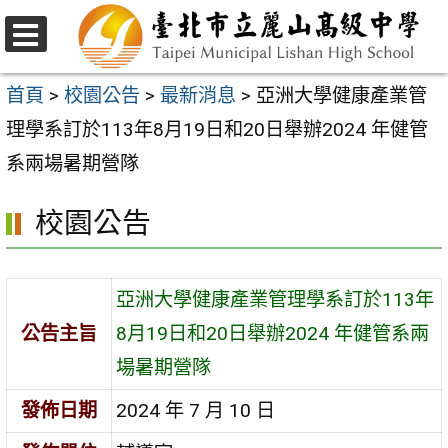
跳
至
選
主
單
首頁
>
校園公告
>
最新消息
>
亞洲大學健康產業管
要
理學系訂於113年8月19日和20日舉辦2024 年健管
內
系兩場暑期營隊
容
校園公告
區
亞洲大學健康產業管理學系訂於113年
公告主旨
8月19日和20日舉辦2024 年健管系兩
場暑期營隊
發佈日期
2024 年 7 月 10 日