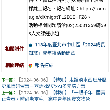
相框、韓式拍貼照等多項好禮！活動
採線上報名，報名網址：https://form
s.gle/dXmigptTL2EQEHFZ8。
活動相關問題請洽(02)25031369轉59
3人文課鍾小姐。
113年度臺北市中山區「2024成長
相關附件
知旅」成年禮活動簡章
報名連結
相關連結
【2024-06-06】
【轉知】走讀淡水西班牙歷
史風情研習營－西語x歷史xAI多元培力營
【2024-06-06】
【轉知】「一眼千年--國寶
正青春，時尚老靈魂」高中青年國寶文物營