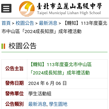
跳
至
選
主
單
首頁
>
校園公告
>
最新消息
>
【轉知】113年度臺北
要
市中山區「2024成長知旅」成年禮活動
內
校園公告
容
區
【轉知】113年度臺北市中山區
公告主旨
「2024成長知旅」成年禮活動
發佈日期
2024 年 6 月 06 日
發佈單位
學生活動組
公告類別
最新消息
,
學生園地