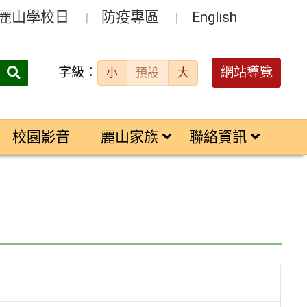
麗山學校日
防疫專區
English
字級：
送出
網站導覽
小
預設
大
搜
尋：
校園影音
麗山家族
聯絡資訊