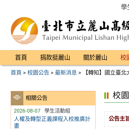
跳
學
至
主
要
內
容
首頁
捐款挺麗山
關於麗山
校
區
首頁
>
校園公告
>
最新消息
>
【轉知】國立臺北
校
相關公告
2026-08-07
學生活動組
公告主
人權及轉型正義課程入校推廣計
畫