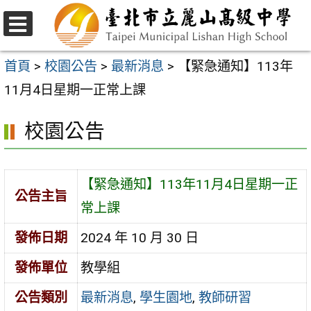
跳
至
選
主
單
首頁
>
校園公告
>
最新消息
>
【緊急通知】113年
要
11月4日星期一正常上課
內
校園公告
容
區
【緊急通知】113年11月4日星期一正
公告主旨
常上課
發佈日期
2024 年 10 月 30 日
發佈單位
教學組
公告類別
最新消息
,
學生園地
,
教師研習