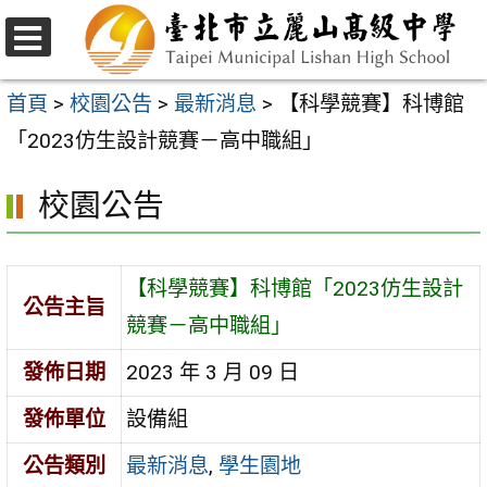
跳
至
選
主
單
首頁
>
校園公告
>
最新消息
>
【科學競賽】科博館
要
「2023仿生設計競賽－高中職組」
內
校園公告
容
區
【科學競賽】科博館「2023仿生設計
公告主旨
競賽－高中職組」
發佈日期
2023 年 3 月 09 日
發佈單位
設備組
公告類別
最新消息
,
學生園地