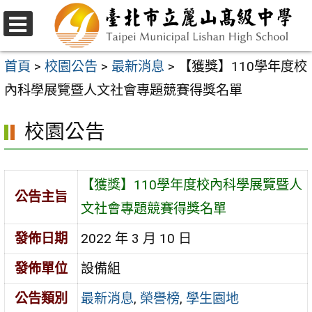
跳
至
選
主
單
首頁
>
校園公告
>
最新消息
>
【獲獎】110學年度校
要
內科學展覽暨人文社會專題競賽得獎名單
內
校園公告
容
區
【獲獎】110學年度校內科學展覽暨人
公告主旨
文社會專題競賽得獎名單
發佈日期
2022 年 3 月 10 日
發佈單位
設備組
公告類別
最新消息
,
榮譽榜
,
學生園地