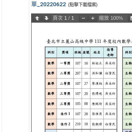
單_20220622
(點擊下載檔案)
頁次
1
/
1
縮放
100%