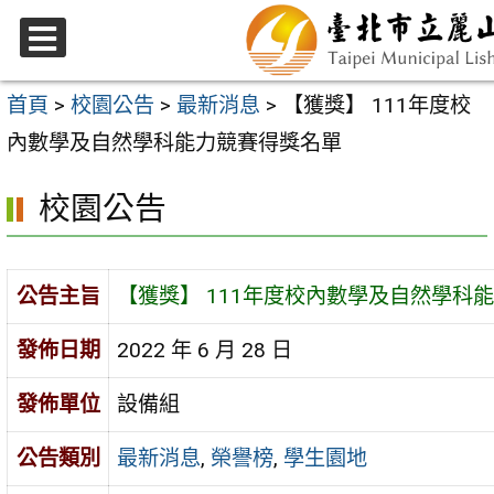
跳
至
選
主
單
首頁
>
校園公告
>
最新消息
>
【獲獎】 111年度校
要
內數學及自然學科能力競賽得獎名單
內
校園公告
容
區
公告主旨
【獲獎】 111年度校內數學及自然學科
發佈日期
2022 年 6 月 28 日
發佈單位
設備組
公告類別
最新消息
,
榮譽榜
,
學生園地