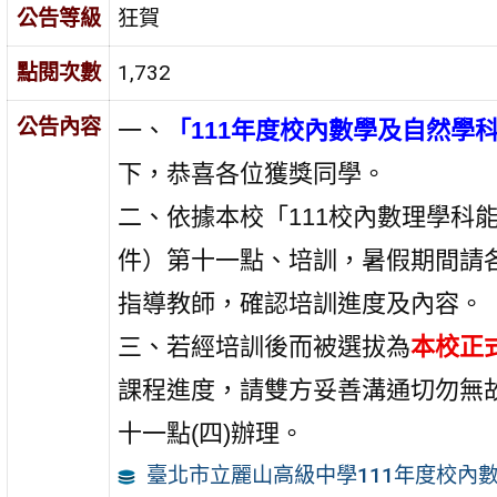
公告等級
狂賀
點閱次數
1,732
公告內容
一、
「
111年度校內數學及自然
學
下，恭喜各位獲獎同學。
二、依據本校「111校內數理學科
件）第十一點、培訓，暑假期間請
指導
教師，確認培訓進度及內容。
三、若經培訓後而被選拔為
本校正
課程進度，請雙方妥善溝通切勿無
十一點(四)辦理。
臺北市立麗山高級中學111年度校內