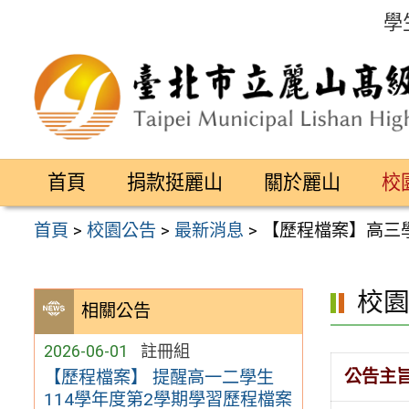
跳
學
至
主
要
內
容
首頁
捐款挺麗山
關於麗山
校
區
首頁
>
校園公告
>
最新消息
>
【歷程檔案】高三學
校
相關公告
2026-06-01
註冊組
公告主
【歷程檔案】 提醒高一二學生
114學年度第2學期學習歷程檔案