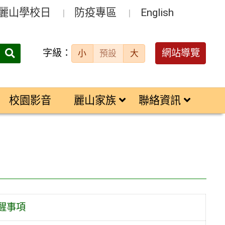
麗山學校日
防疫專區
English
字級：
送出
網站導覽
小
預設
大
搜
尋：
校園影音
麗山家族
聯絡資訊
醒事項