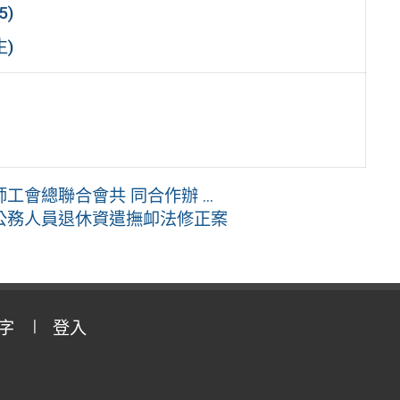
5)
生)
會總聯合會共 同合作辦 ...
公務人員退休資遣撫卹法修正案
字
登入