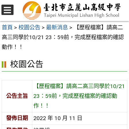
跳
至
選
主
單
首頁
>
校園公告
>
最新消息
>
【歷程檔案】請高二
要
高三同學於10/21 23：59前，完成歷程檔案的確認
內
動作！！
容
校園公告
區
【歷程檔案】請高二高三同學於10/21
公告主旨
23：59前，完成歷程檔案的確認動
作！！
發佈日期
2022 年 10 月 11 日