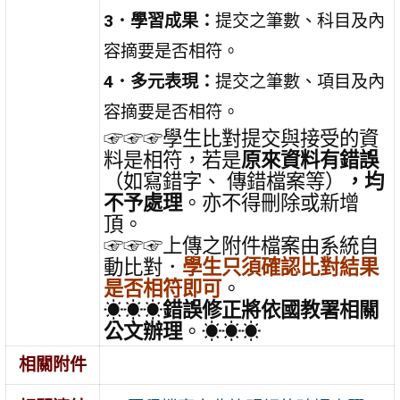
3．學習成果：
提交之筆數、科目及內
容摘要是否相符。
4．多元表現：
提交之筆數、項目及內
容摘要是否相符。
☞☞☞學生比對提交與接受的資
料是相符，若是
原來資料有錯誤
（如寫錯字、 傳錯檔案等）
，均
不予處理
。亦不得刪除或新增
頂。
☞☞☞上傳之附件檔案由系統自
動比對．
學生只須確認比對結果
是否相符即可
。
☀☀☀
錯誤修正將依國教署相關
公文辦理
。☀☀☀
相關附件