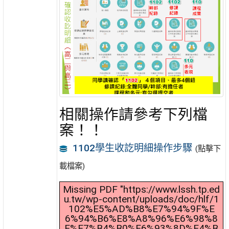
相關操作請參考下列檔
案！！
1102學生收訖明細操作步驟
(點擊下
載檔案)
Missing PDF "https://www.lssh.tp.ed
u.tw/wp-content/uploads/doc/hlf/1
102%E5%AD%B8%E7%94%9F%E
6%94%B6%E8%A8%96%E6%98%8
E%E7%B4%B0%E6%93%8D%E4%B