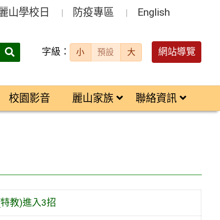
麗山學校日
防疫專區
English
字級：
送出
網站導覽
小
預設
大
搜
尋：
校園影音
麗山家族
聯絡資訊
特教)進入3招