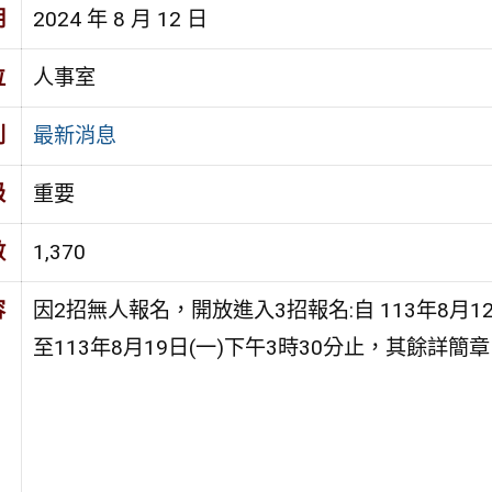
期
2024 年 8 月 12 日
位
人事室
別
最新消息
級
重要
數
1,370
容
因2招無⼈報名，開放進入3招報名:⾃ 113年8⽉1
⾄113年8⽉19⽇(⼀)下午3時30分⽌，其餘詳簡