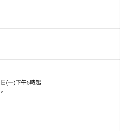
2⽇(⼀)下午5時起
章。