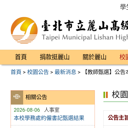
跳
學
至
主
要
內
容
首頁
捐款挺麗山
關於麗山
校
區
首頁
>
校園公告
>
最新消息
>
【教師甄選】公告本
校
相關公告
2026-08-06
人事室
公告主
本校學務處約僱書記甄選結果