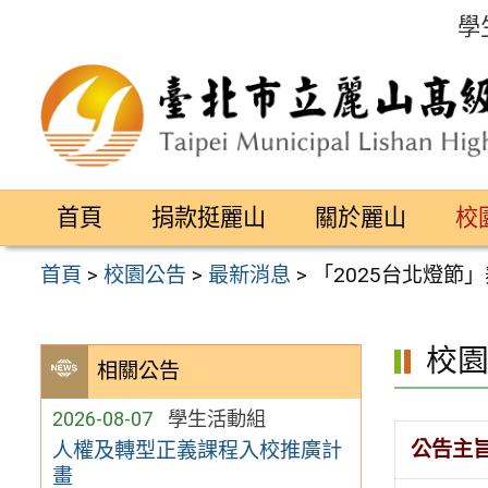
跳
學
至
主
要
內
容
首頁
捐款挺麗山
關於麗山
校
區
首頁
>
校園公告
>
最新消息
>
「2025台北燈節
校
相關公告
2026-08-07
學生活動組
公告主
人權及轉型正義課程入校推廣計
畫