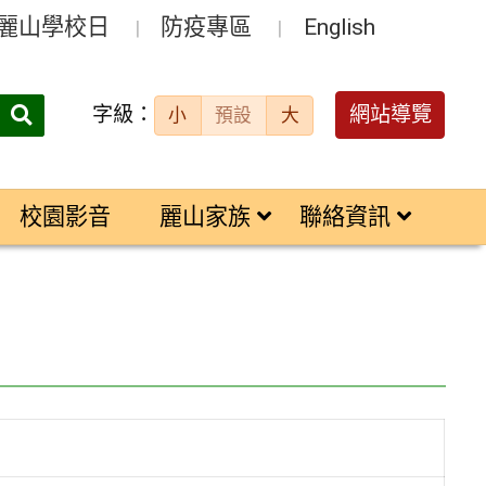
麗山學校日
防疫專區
English
字級：
送出
網站導覽
小
預設
大
搜
尋：
校園影音
麗山家族
聯絡資訊