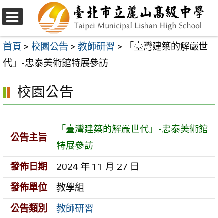
跳
至
選
主
單
首頁
>
校園公告
>
教師研習
>
「臺灣建築的解嚴世
要
代」-忠泰美術館特展參訪
內
校園公告
容
區
「臺灣建築的解嚴世代」-忠泰美術館
公告主旨
特展參訪
發佈日期
2024 年 11 月 27 日
發佈單位
教學組
公告類別
教師研習