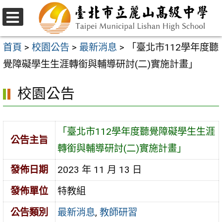
跳
至
選
主
單
首頁
>
校園公告
>
最新消息
>
「臺北市112學年度聽
要
覺障礙學生生涯轉銜與輔導研討(二)實施計畫」
內
校園公告
容
區
「臺北市112學年度聽覺障礙學生生涯
公告主旨
轉銜與輔導研討(二)實施計畫」
發佈日期
2023 年 11 月 13 日
發佈單位
特教組
公告類別
最新消息
,
教師研習